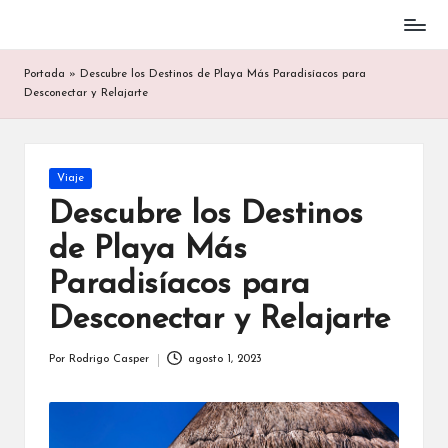
Mejores
Saltar
en
al
Portada
»
Descubre los Destinos de Playa Más Paradisíacos para
Información
contenido
Desconectar y Relajarte
Publicada
Viaje
en
Descubre los Destinos
de Playa Más
Paradisíacos para
Desconectar y Relajarte
Por
Rodrigo Casper
agosto 1, 2023
Publicado
por