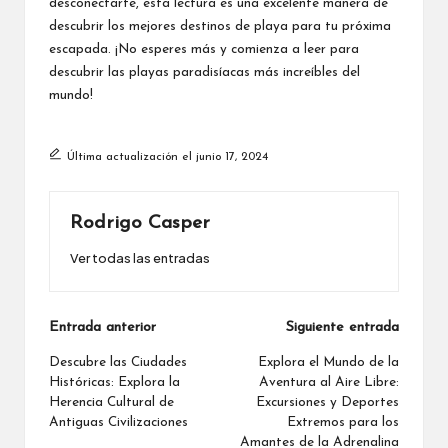
desconectarte, esta lectura es una excelente manera de
descubrir los mejores destinos de playa para tu próxima
escapada. ¡No esperes más y comienza a leer para
descubrir las playas paradisíacas más increíbles del
mundo!
Última actualización el junio 17, 2024
Rodrigo Casper
Ver todas las entradas
Navegación
Entrada anterior
Siguiente entrada
de
Descubre las Ciudades
Explora el Mundo de la
Históricas: Explora la
Aventura al Aire Libre:
entradas
Herencia Cultural de
Excursiones y Deportes
Antiguas Civilizaciones
Extremos para los
Amantes de la Adrenalina